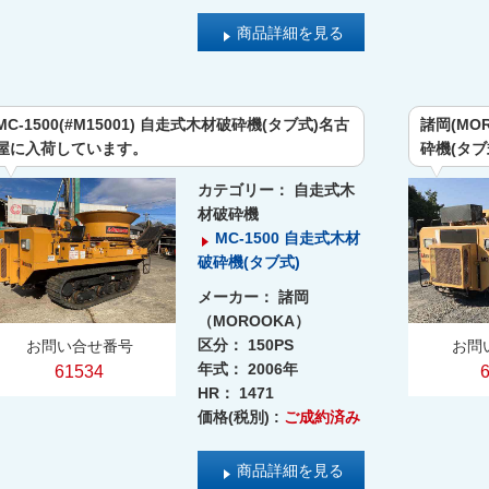
商品詳細を見る
MC-1500(#M15001) 自走式木材破砕機(タブ式)名古
諸岡(MOR
屋に入荷しています。
砕機(タ
カテゴリー：
自走式木
材破砕機
MC-1500 自走式木材
破砕機(タブ式)
メーカー：
諸岡
（MOROOKA）
区分：
150PS
お問い合せ番号
お問
年式：
2006年
61534
HR：
1471
価格(税別) :
ご成約済み
商品詳細を見る