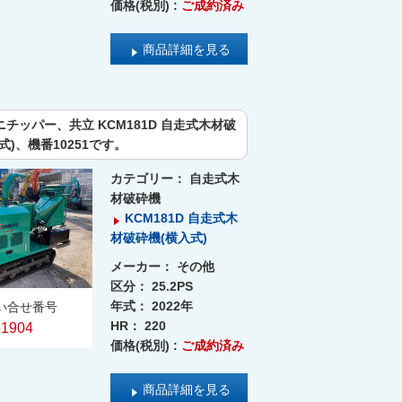
価格(税別) :
ご成約済み
商品詳細を見る
チッパー、共立 KCM181D 自走式木材破
式)、機番10251です。
カテゴリー：
自走式木
材破砕機
KCM181D 自走式木
材破砕機(横入式)
メーカー：
その他
区分：
25.2PS
年式：
2022年
い合せ番号
HR：
220
61904
価格(税別) :
ご成約済み
商品詳細を見る