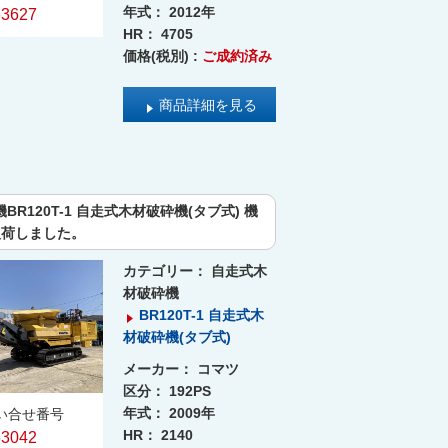
年式：
2012年
63627
HR：
4705
価格(税別) :
ご成約済み
商品詳細を見る
BR120T-1 自走式木材破砕機(タブ式) 機
 入荷しました。
カテゴリー：
自走式木
材破砕機
BR120T-1 自走式木
材破砕機(タブ式)
メーカー：
コマツ
区分：
192PS
年式：
2009年
い合せ番号
HR：
2140
63042