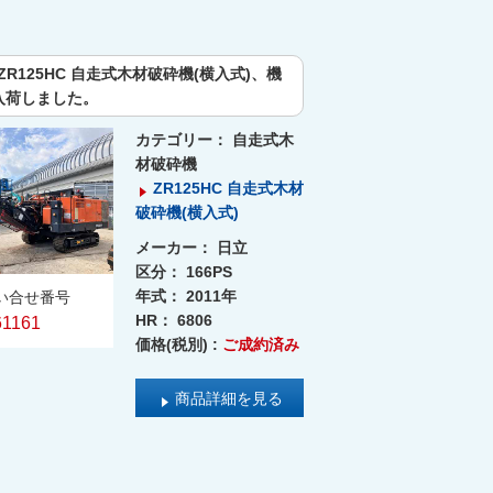
ZR125HC 自走式木材破砕機(横入式)、機
1入荷しました。
カテゴリー：
自走式木
材破砕機
ZR125HC 自走式木材
破砕機(横入式)
メーカー：
日立
区分：
166PS
年式：
2011年
い合せ番号
HR：
6806
61161
価格(税別) :
ご成約済み
商品詳細を見る