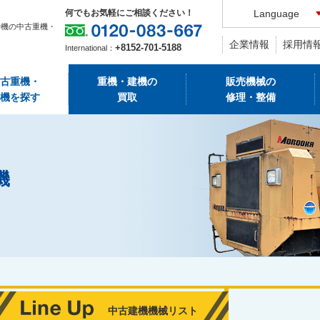
何でもお気軽にご相談ください！
Language
砕機の中古重機・
企業情報
採用情
+8152-701-5188
International：
古重機・
重機・建機の
販売機械の
機を探す
買取
修理・整備
機
中古建機機械リスト