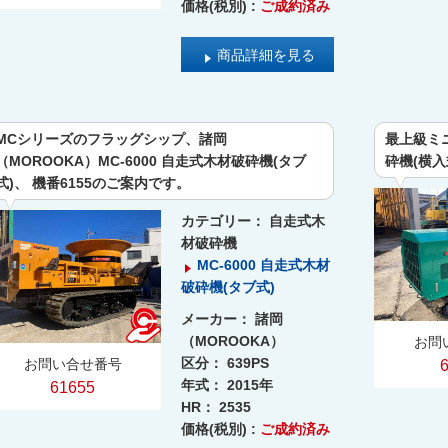
価格(税別) :
ご成約済み
商品詳細を見る
MCシリーズのフラッグシップ、諸岡
最上級ミニ
（MOROOKA）MC-6000 自走式木材破砕機(タブ
砕機(横入
式)、 機番6155のご案内です。
カテゴリー：
自走式木
材破砕機
MC-6000 自走式木材
破砕機(タブ式)
メーカー：
諸岡
（MOROOKA）
お問
区分：
639PS
お問い合せ番号
年式：
2015年
61655
HR：
2535
価格(税別) :
ご成約済み