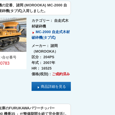
定番、諸岡 (MOROOKA) MC-2000 自
破砕機(タブ式)入荷しました。
カテゴリー：
自走式木
材破砕機
MC-2000 自走式木材
破砕機(タブ式)
メーカー：
諸岡
（MOROOKA）
区分：
204PS
い合せ番号
年式：
2007年
60783
HR：
16525
価格(税別) :
ご成約済み
商品詳細を見る
庫のFURUKAWAパワーチッパー
700 機番35 」が整備期間を経て完全復活し