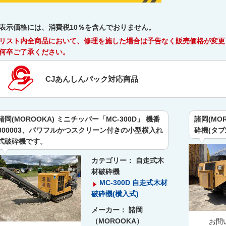
表示価格には、消費税10％を含んでおりません。
リスト内全商品において、修理を施した場合は予告なく販売価格が変更
何卒ご了承ください。
CJあんしんパック対応商品
諸岡(MOROOKA) ミニチッパー「MC-300D」 機番
諸岡(MOR
300003、パワフルかつスクリーン付きの小型横入れ
砕機(タ
式破砕機です。
カテゴリー：
自走式木
材破砕機
MC-300D 自走式木材
破砕機(横入式)
メーカー：
諸岡
（MOROOKA）
お問