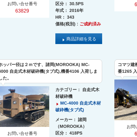
区分：
30.5PS
お問い合せ番号
年式：
2016年
63829
HR：
343
価格(税別) :
ご成約済み
商品詳細を見る
ホッパー径は２ｍです、諸岡(MOROOKA) MC-
コマツ建機
4000 自走式木材破砕機(タブ式),機番4106 入荷しま
番1265
した。
カテゴリー：
自走式木
材破砕機
MC-4000 自走式木材
破砕機(タブ式)
メーカー：
諸岡
（MOROOKA）
お問
区分：
418PS
お問い合せ番号