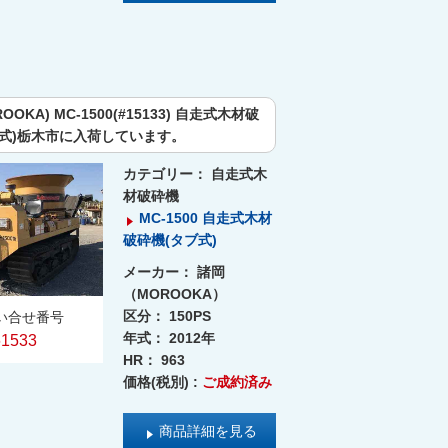
OOKA) MC-1500(#15133) 自走式木材破
ブ式)栃木市に入荷しています。
カテゴリー：
自走式木
材破砕機
MC-1500 自走式木材
破砕機(タブ式)
メーカー：
諸岡
（MOROOKA）
区分：
150PS
い合せ番号
年式：
2012年
61533
HR：
963
価格(税別) :
ご成約済み
商品詳細を見る