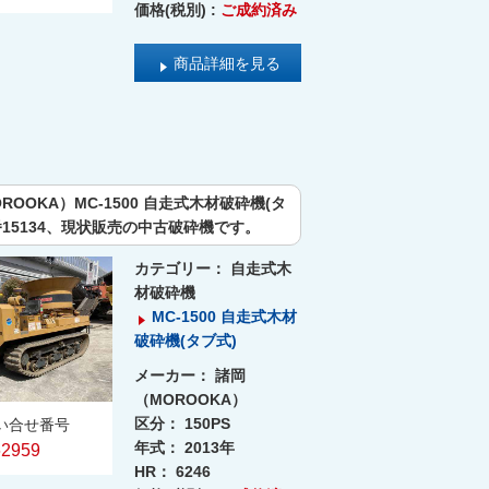
価格(税別) :
ご成約済み
商品詳細を見る
ROOKA）MC-1500 自走式木材破砕機(タ
番15134、現状販売の中古破砕機です。
カテゴリー：
自走式木
材破砕機
MC-1500 自走式木材
破砕機(タブ式)
メーカー：
諸岡
（MOROOKA）
区分：
150PS
い合せ番号
年式：
2013年
62959
HR：
6246