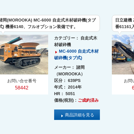
諸岡(MOROOKA) MC-6000 自走式木材破砕機(タブ
日立建機 
式) 機番6140、フルオプション装備です。
番6116
カテゴリー：
自走式木
材破砕機
MC-6000 自走式木材
破砕機(タブ式)
メーカー：
諸岡
（MOROOKA）
区分：
639PS
お問い合せ番号
お問
年式：
2014年
58442
HR：
5051
価格(税別) :
ご成約済み
商品詳細を見る