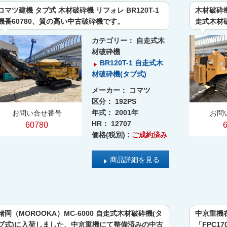
コマツ建機 タブ式 木材破砕機 リフォレ BR120T-1
木材破砕機の
機番60780、質の高い中古破砕機です。
走式木材
カテゴリー：
自走式木
材破砕機
BR120T-1 自走式木
材破砕機(タブ式)
メーカー：
コマツ
区分：
192PS
年式：
2001年
お問い合せ番号
お問
HR：
12707
60780
価格(税別) :
ご成約済み
商品詳細を見る
諸岡（MOROOKA）MC-6000 自走式木材破砕機(タ
中京重機在
ブ式)に入荷しました、中京重機にて整備済みの中古
「FPC1