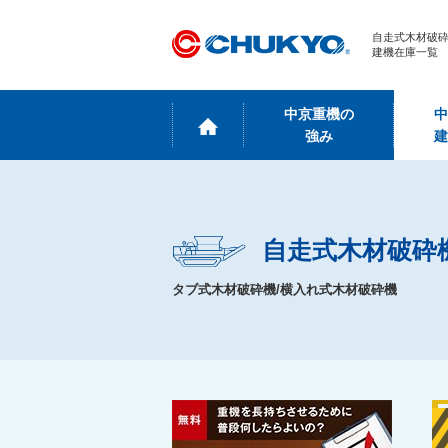
自走式木材破
建機在庫一覧
中京重機の
中
強み
建
自走式木材破砕
タブ式木材破砕機/横入れ式木材破砕機