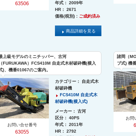
年式：
2009年
63506
HR：
2671
価格(税別) :
ご成約済み
商品詳細を見る
最上級モデルのミニチッパー、古河
諸岡（MO
（FURUKAWA）FCS410M 自走式木材破砕機(横入
ブ式) 機
式)、機番01067のご案内。
カテゴリー：
自走式木
材破砕機
FCS410M 自走式木
材破砕機(横入式)
メーカー：
古河
区分：
40PS
お問
年式：
2011年
お問い合せ番号
HR：
2792
63055