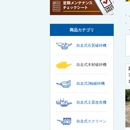
商品カテゴリ
自走式石質破砕機
自走式木材破砕機
自走式2軸破砕機
自走式土質改良機
自走式スクリーン