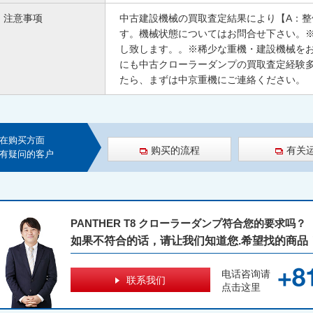
注意事项
中古建設機械の買取査定結果により【A：
す。機械状態についてはお問合せ下さい。
し致します。。※稀少な重機・建設機械を
にも中古クローラーダンプの買取査定経験
たら、まずは中京重機にご連絡ください。
在购买方面
购买的流程
有关
有疑问的客户
PANTHER T8 クローラーダンプ符合您的要求吗？
如果不符合的话，请让我们知道您.希望找的商品
电话咨询请
联系我们
点击这里