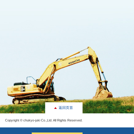
返回页首
Copyright © chukyo-juki Co.,Ltd. All Rights Reserved.