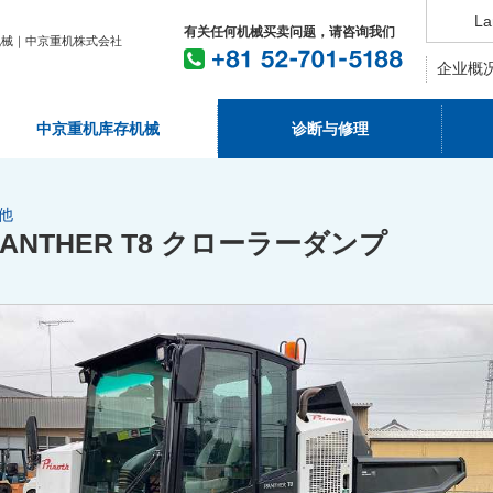
La
有关任何机械买卖问题，请咨询我们
机械｜中京重机株式会社
企业概
中京重机库存机械
诊断与修理
他
PANTHER T8 クローラーダンプ