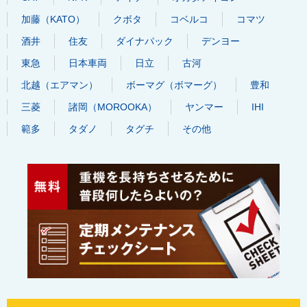
加藤（KATO）
クボタ
コベルコ
コマツ
酒井
住友
ダイナパック
デンヨー
東急
日本車両
日立
古河
北越（エアマン）
ボーマグ（ボマーグ）
豊和
三菱
諸岡（MOROOKA）
ヤンマー
IHI
範多
タダノ
タグチ
その他