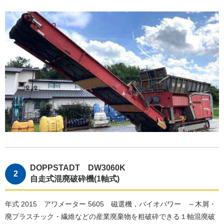
DOPPSTADT DW3060K
自走式混廃破砕機(1軸式)
年式 2015 アワメーター 5605 磁選機，バイオパワー ～木屑・
廃プラスチック・繊維などの産業廃棄物を粗破砕できる１軸混廃破