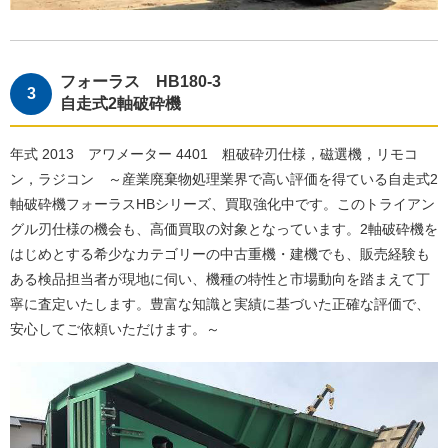
フォーラス HB180-3
自走式2軸破砕機
年式 2013 アワメーター 4401 粗破砕刃仕様，磁選機，リモコ
ン，ラジコン ～産業廃棄物処理業界で高い評価を得ている自走式2
軸破砕機フォーラスHBシリーズ、買取強化中です。このトライアン
グル刃仕様の機会も、高価買取の対象となっています。2軸破砕機を
はじめとする希少なカテゴリーの中古重機・建機でも、販売経験も
ある検品担当者が現地に伺い、機種の特性と市場動向を踏まえて丁
寧に査定いたします。豊富な知識と実績に基づいた正確な評価で、
安心してご依頼いただけます。～