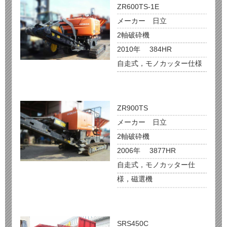
ZR600TS-1E
メーカー 日立
2軸破砕機
2010年 384HR
自走式，モノカッター仕様
ZR900TS
メーカー 日立
2軸破砕機
2006年 3877HR
自走式，モノカッター仕
様，磁選機
SRS450C