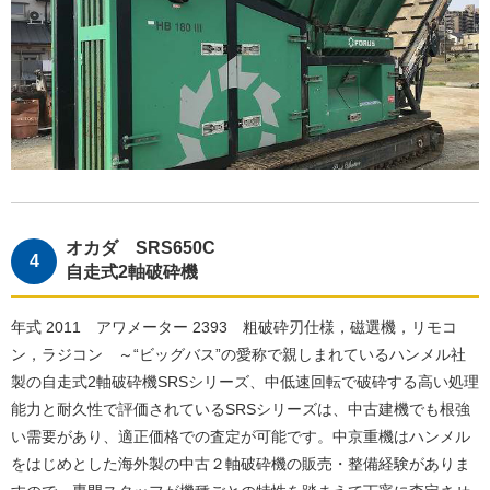
オカダ SRS650C
自走式2軸破砕機
年式 2011 アワメーター 2393 粗破砕刃仕様，磁選機，リモコ
ン，ラジコン ～“ビッグバス”の愛称で親しまれているハンメル社
製の自走式2軸破砕機SRSシリーズ、中低速回転で破砕する高い処理
能力と耐久性で評価されているSRSシリーズは、中古建機でも根強
い需要があり、適正価格での査定が可能です。中京重機はハンメル
をはじめとした海外製の中古２軸破砕機の販売・整備経験がありま