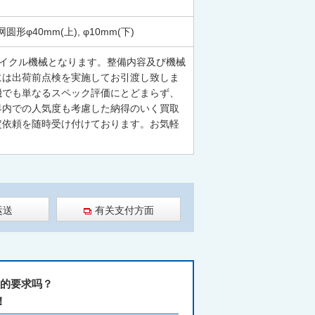
φ40mm(上), φ10mm(下)
サイクル機械となります。整備内容及び機械
には出荷前点検を実施してお引渡し致しま
機でも単なるスペック評価にとどまらず、
界内での人気度も考慮した納得のいく買取
定依頼を随時受け付けております。お気軽
运送
有关支付方面
您的要求吗？
！