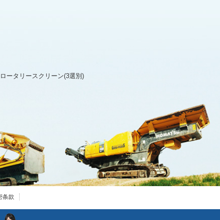
走式ロータリースクリーン(3選別)
密条款