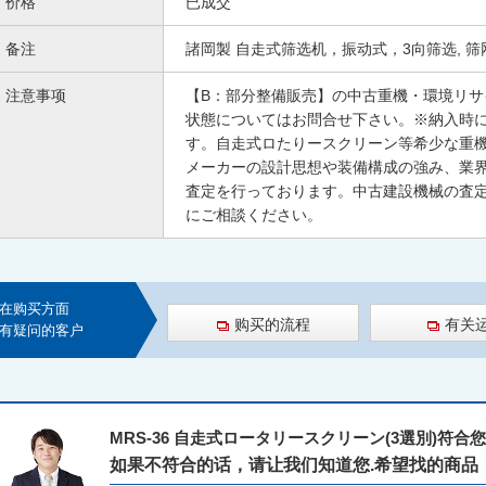
价格
已成交
备注
諸岡製 自走式筛选机，振动式，3向筛选, 筛网圆形
注意事项
【B：部分整備販売】の中古重機・環境リ
状態についてはお問合せ下さい。※納入時
す。自走式ロたりースクリーン等希少な重
メーカーの設計思想や装備構成の強み、業
査定を行っております。中古建設機械の査
にご相談ください。
在购买方面
购买的流程
有关
有疑问的客户
MRS-36 自走式ロータリースクリーン(3選別)符合
如果不符合的话，请让我们知道您.希望找的商品