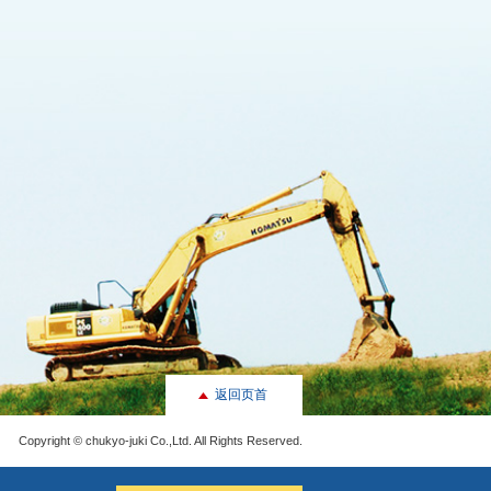
返回页首
Copyright © chukyo-juki Co.,Ltd. All Rights Reserved.