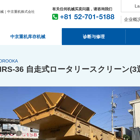
La
有关任何机械买卖问题，请咨询我们
机械｜中京重机株式会社
企业概
中京重机库存机械
诊断与修理
OROOKA
MRS-36 自走式ロータリースクリーン(3