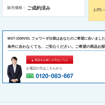
ご成約済み
販売価格：
お問い
MST-1500VDL フォワーダ仕様はあなたのご希望に合いまし
条件に合わなくても、ご安心ください。ご希望の商品お探
商品をお探しの方はこちら
お電話の方は
こちらから