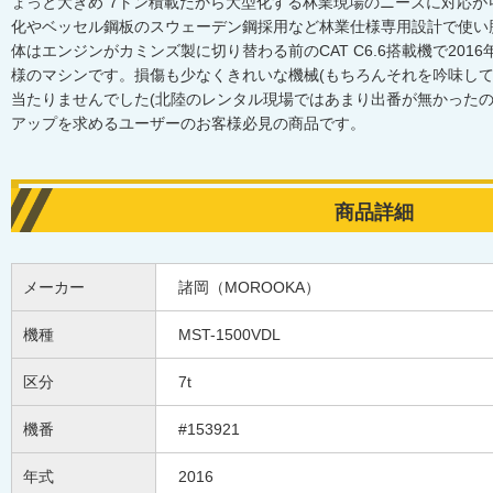
ょっと大きめ”7トン積載だから大型化する林業現場のニーズに対応
化やベッセル鋼板のスウェーデン鋼採用など林業仕様専用設計で使い
体はエンジンがカミンズ製に切り替わる前のCAT C6.6搭載機で20
様のマシンです。損傷も少なくきれいな機械(もちろんそれを吟味して
当たりませんでした(北陸のレンタル現場ではあまり出番が無かったのかな
アップを求めるユーザーのお客様必見の商品です。
商品詳細
メーカー
諸岡（MOROOKA）
機種
MST-1500VDL
区分
7t
機番
#153921
年式
2016