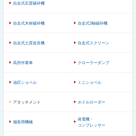
自走式石質破砕機
自走式木材破砕機
自走式2軸破砕機
自走式土質改良機
自走式スクリーン
高所作業車
クローラーダンプ
油圧ショベル
ミニショベル
アタッチメント
ホイルローダー
発電機・
舗装用機械
コンプレッサー