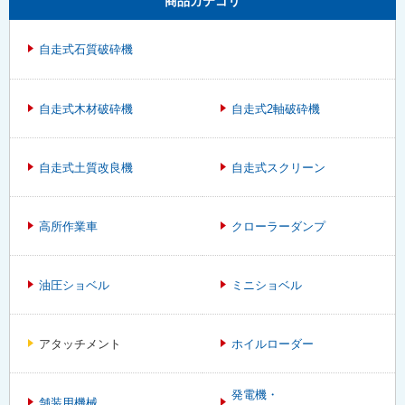
商品カテゴリ
自走式石質破砕機
自走式木材破砕機
自走式2軸破砕機
自走式土質改良機
自走式スクリーン
高所作業車
クローラーダンプ
油圧ショベル
ミニショベル
アタッチメント
ホイルローダー
発電機・
舗装用機械