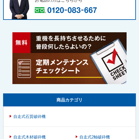
お電話の方は
こちらから
商品カテゴリ
自走式石質破砕機
自走式木材破砕機
自走式2軸破砕機