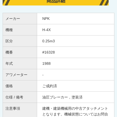
商品詳細
メーカー
NPK
機種
H-4X
区分
0.25m3
機番
#16328
年式
1988
アワメーター
-
価格
ご成約済
仕様 / 備考
油圧ブレーカー，塗装済
注意事項
建機・建築機械用の中古アタッチメント
となります。機械状態についてはお問合