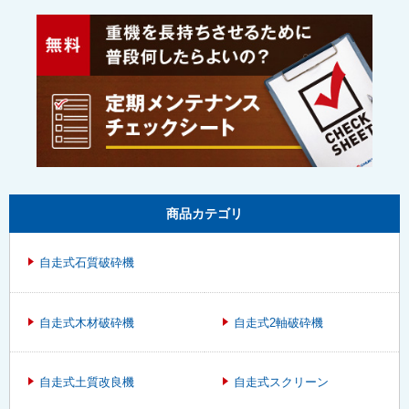
商品カテゴリ
自走式石質破砕機
自走式木材破砕機
自走式2軸破砕機
自走式土質改良機
自走式スクリーン