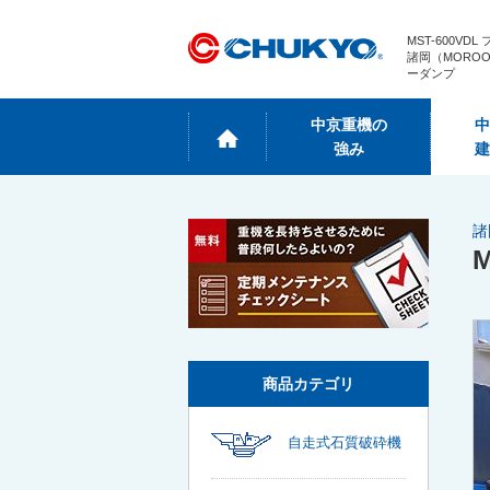
MST-600VD
諸岡（MORO
ーダンプ
中京重機の
中
強み
建
諸
商品カテゴリ
自走式石質破砕機