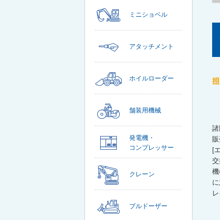
ミニショベル
アタッチメント
ホイルローダー
舗装用機械
諸
発電機・
販
コンプレッサー
[
交
機
クレーン
に
レ
ブルドーザー