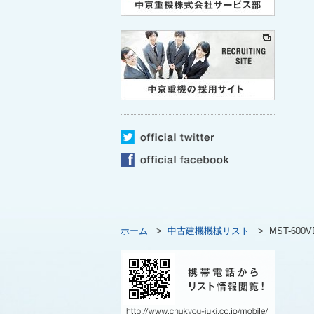
ホーム
>
中古建機機械リスト
>
MST-60