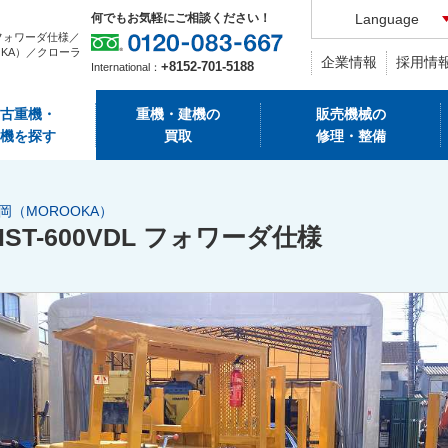
何でもお気軽にご相談ください！
Language
L フォワーダ仕様／
OKA）／クローラ
企業情報
採用情
+8152-701-5188
International：
古重機・
重機・建機の
販売機械の
機を探す
買取
修理・整備
岡（MOROOKA）
MST-600VDL フォワーダ仕様