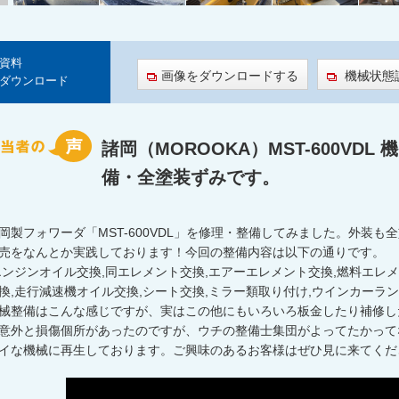
資料
画像をダウンロードする
機械状態
ダウンロード
諸岡（MOROOKA）MST-600VDL
備・全塗装ずみです。
岡製フォワーダ「MST-600VDL」を修理・整備してみました。外装
売をなんとか実践しております！今回の整備内容は以下の通りです。
エンジンオイル交換,同エレメント交換,エアーエレメント交換,燃料エレ
換,走行減速機オイル交換,シート交換,ミラー類取り付け,ウインカーラン
械整備はこんな感じですが、実はこの他にもいろいろ板金したり補修した
意外と損傷個所があったのですが、ウチの整備士集団がよってたかって
イな機械に再生しております。ご興味のあるお客様はぜひ見に来てくだ