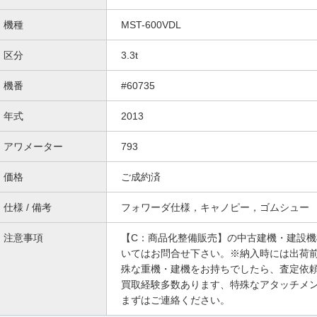
機種
MST-600VDL
区分
3.3t
機番
#60735
年式
2013
アワメーター
793
価格
ご成約済
仕様 / 備考
フォワーダ仕様，キャノピー，ゴムシュー
注意事項
【C：商品化整備販売】の中古建機・建設
いてはお問合せ下さい。※納入時には出荷
殊な重機・建機をお持ちでしたら、査定依
買取経験多数あります、特殊なアタッチメ
まずはご連絡ください。