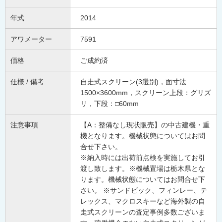
年式
2014
アワメーター
7591
価格
ご成約済
仕様 / 備考
自走式スクリーン(3選別)，面寸法
1500×3600mm，スクリーン上段：グリズ
リ，下段：□60mm
注意事項
【A：整備なし現状販売】の中古建機・重
機となります。機械状態についてはお問
合せ下さい。
※納入時には出荷前点検を実施してお引
渡し致します。※機械置場は栃木県とな
ります。機械状態についてはお問合せ下
さい。 ※サンドビック、フィンレー、テ
レックス、マクロスキーなど海外製の自
走式スクリーンの査定事例多数ございま