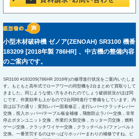
小型木材破砕機 ゼノア(ZENOAH) SR3100 機番
183209 [2018年製 786HR] 、中古機の整備内容
のご案内です。
SR3100 #183209(786HR 2018年)の修理進行状況をご案内いたしま
す。もともと高年式でローアワーの同型機を2台まとめて買取りして
きました。同じような使い方をされたのでしょう破損状況がほぼ同
じです。作業効率も上がるので2台同時進行で整備をしています。内
容は以下の通り：変則レバー固着修正，走行レバー/クラッチレバー
交換，投入ホッパー/テーブル板金補修，飛散防止ラバー交換，非常
停止ボタンユニット交換，作業灯火類交換，カッター刃交換，燃料
ゲージ交換，クラッチワイヤー交換，クラッチベルト/ファンベルト
交換。一番苦労するのはやっぱりホッパーまわりの補修ですね。ビ