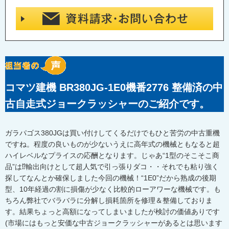
コマツ建機 BR380JG-1E0機番2776 整備済の中
古自走式ジョークラッシャーのご紹介です。
ガラパゴス380JGは買い付けしてくるだけでもひと苦労の中古重機
ですね。程度の良いものが少ないうえに高年式の機械ともなると超
ハイレベルなプライスの応酬となります。じゃあ“1型のそこそこ商
品”は⁉輸出向けとして超人気で引っ張りダコ・・それでも粘り強く
探してなんとか確保しました今回の機械！“1E0”だから熟成の後期
型、10年経過の割に損傷が少なく比較的ローアワーな機械です。も
ちろん弊社でバラバラに分解し損耗箇所を修理＆整備しておりま
す。結果ちょっと高額になってしまいましたが検討の価値ありです
(市場にはもっと安価な中古ジョークラッシャーがあるとは思います