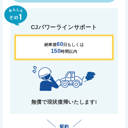
CJパワーラインサポート
60
納車後
日もしくは
150
時間以内
無償で現状復帰
いたします!