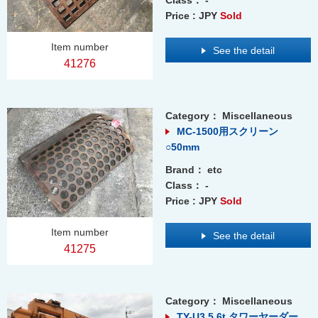
Price : JPY
Sold
Item number
See the detail
41276
Category：
Miscellaneous
MC-1500用スクリーン
○50mm
Brand：
etc
Class：
-
Price : JPY
Sold
Item number
See the detail
41275
Category：
Miscellaneous
TY-U3 5.6t タワーヤーダー