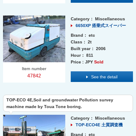
Category：
Miscellaneous
6650XP 搭乗式スイーパー
Brand：
etc
Class：
2t
Built year：
2006
Hour：
811
Price : JPY
Sold
Item number
47842
See the detail
TOP-ECO 4E,Soil and groundwater Pollution survey
machine made by Toua Tone boring.
Category：
Miscellaneous
TOP-ECO4E 土質調査機
Brand：
etc