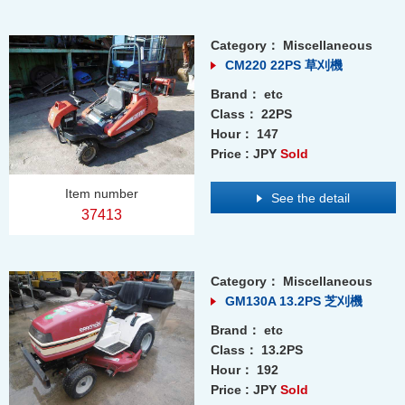
Category：
Miscellaneous
CM220 22PS 草刈機
Brand：
etc
Class：
22PS
Hour：
147
Price : JPY
Sold
Item number
See the detail
37413
Category：
Miscellaneous
GM130A 13.2PS 芝刈機
Brand：
etc
Class：
13.2PS
Hour：
192
Price : JPY
Sold