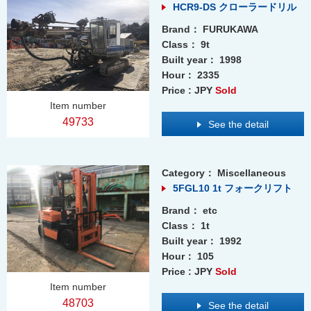
HCR9-DS クローラードリル
Brand：
FURUKAWA
Class：
9t
Built year：
1998
Hour：
2335
Price : JPY
Sold
Item number
49733
See the detail
Category：
Miscellaneous
5FGL10 1t フォークリフト
Brand：
etc
Class：
1t
Built year：
1992
Hour：
105
Price : JPY
Sold
Item number
48703
See the detail