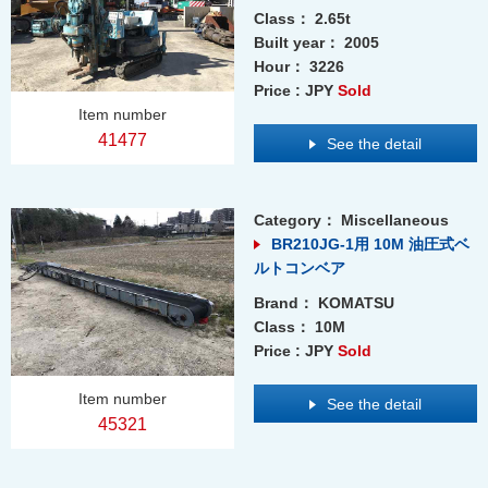
Class：
2.65t
Built year：
2005
Hour：
3226
Price : JPY
Sold
Item number
41477
See the detail
Category：
Miscellaneous
BR210JG-1用 10M 油圧式ベ
ルトコンベア
Brand：
KOMATSU
Class：
10M
Price : JPY
Sold
Item number
See the detail
45321