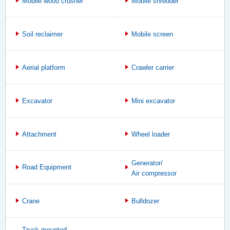
Mobile wood crusher
Mobile shredder
Soil reclaimer
Mobile screen
Aerial platform
Crawler carrier
Excavator
Mini excavator
Attachment
Wheel loader
Generator/
Road Equipment
Air compressor
Crane
Bulldozer
Truck-mounted