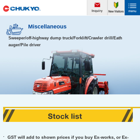
Miscellaneous
Sweeper/off-highway dump truck/Forklift/Crawler drill/Eath
auger/Pile driver
GST will add to shown prices if you buy Ex-works, or Ex-