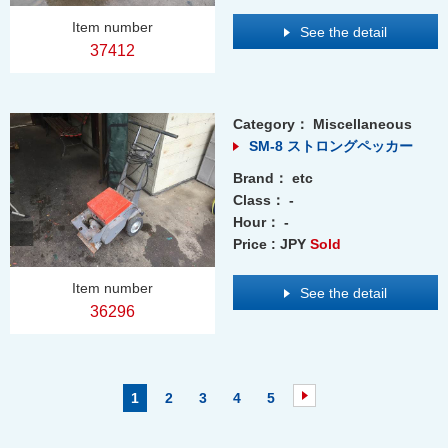
Item number
See the detail
37412
Category：
Miscellaneous
SM-8 ストロングペッカー
Brand：
etc
Class：
-
Hour：
-
Price : JPY
Sold
Item number
See the detail
36296
1
2
3
4
5