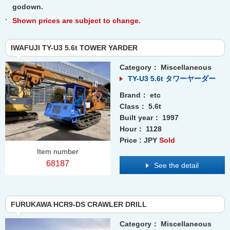
godown.
Shown prices are subject to change.
IWAFUJI TY-U3 5.6t TOWER YARDER
Category：
Miscellaneous
TY-U3 5.6t タワーヤーダー
Brand：
etc
Class：
5.6t
Built year：
1997
Hour：
1128
Price : JPY
Sold
Item number
68187
See the detail
FURUKAWA HCR9-DS CRAWLER DRILL
Category：
Miscellaneous