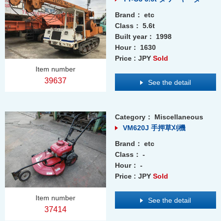
Brand：
etc
Class：
5.6t
Built year：
1998
Hour：
1630
Price : JPY
Sold
Item number
39637
See the detail
Category：
Miscellaneous
VM620J 手押草刈機
Brand：
etc
Class：
-
Hour：
-
Price : JPY
Sold
Item number
See the detail
37414