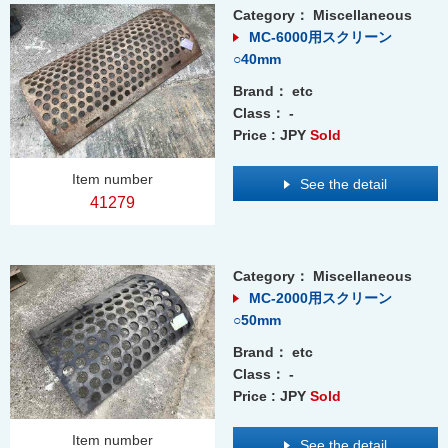
Category：
Miscellaneous
MC-6000用スクリーン
○40mm
Brand：
etc
Class：
-
Price : JPY
Sold
Item number
See the detail
41279
Category：
Miscellaneous
MC-2000用スクリーン
○50mm
Brand：
etc
Class：
-
Price : JPY
Sold
Item number
See the detail