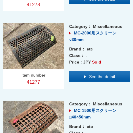
41278
Category：
Miscellaneous
MC-2000用スクリーン
○30mm
Brand：
etc
Class：
-
Price : JPY
Sold
Item number
See the detail
41277
Category：
Miscellaneous
MC-1500用スクリーン
□40×50mm
Brand：
etc
Class：
-